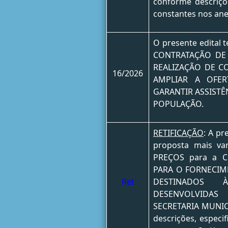
conforme descriçõ
constantes nos anex
O presente edital
CONTRATAÇÃO DE 
REALIZAÇÃO DE C
16/2026
AMPLIAR A OFER
GARANTIR ASSISTÊ
POPULAÇÃO.
RETIFICAÇÃO
: A pr
proposta mais va
PREÇOS para a C
PARA O FORNECIM
Ret
DESTINADOS 
DESENVOLVIDA
SECRETARIA MUNIC
descrições, especi