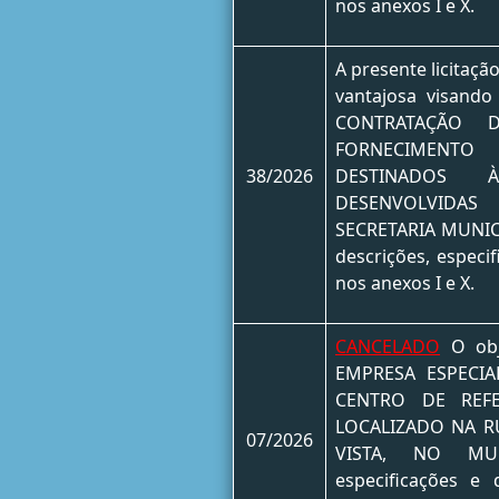
nos anexos I e X.
A presente licitaçã
vantajosa visand
CONTRATAÇÃO 
FORNECIMENTO 
38/2026
DESTINADOS 
DESENVOLVIDA
SECRETARIA MUNIC
descrições, especi
nos anexos I e X.
CANCELADO
O obj
EMPRESA ESPECI
CENTRO DE REFER
LOCALIZADO NA RU
07/2026
VISTA, NO MUN
especificações e