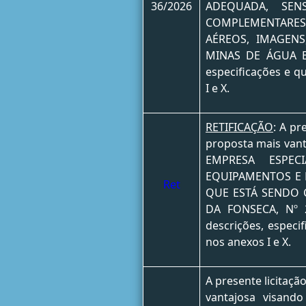
36/2026
ADEQUADA, SEN
COMPLEMENTARES,
AÉREOS, IMAGENS
MINAS DE ÁGUA E 
especificações e q
I e X.
RETIFICAÇÃO
: A pr
proposta mais van
EMPRESA ESPEC
EQUIPAMENTOS E 
Ret
QUE ESTÁ SENDO
DA FONSECA, Nº 
descrições, especi
nos anexos I e X.
A presente licitaçã
vantajosa visan