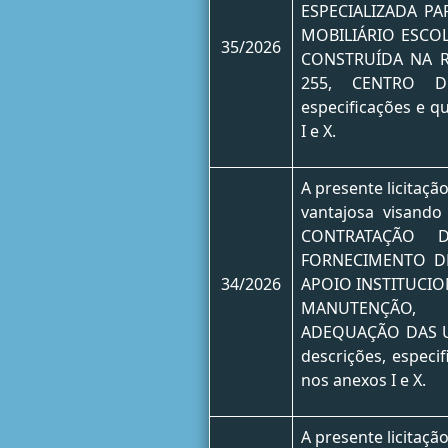
ESPECIALIZADA P
MOBILIÁRIO ESCO
35/2026
CONSTRUÍDA NA 
255, CENTRO DE
especificações e q
I e X.
A presente licitaçã
vantajosa visand
CONTRATAÇÃO 
FORNECIMENTO D
34/2026
APOIO INSTITUCIO
MANUTENÇÃO, 
ADEQUAÇÃO DAS U
descrições, especi
nos anexos I e X.
A presente licitaçã